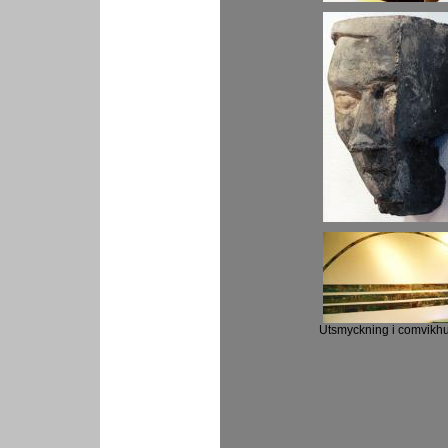
Utsmyckning i comvikh