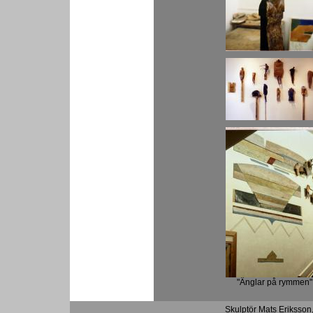
"Änglar på rymmen"
Skulptör Mats Eriksson