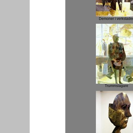
Demoner i verkstade
Trummslagare