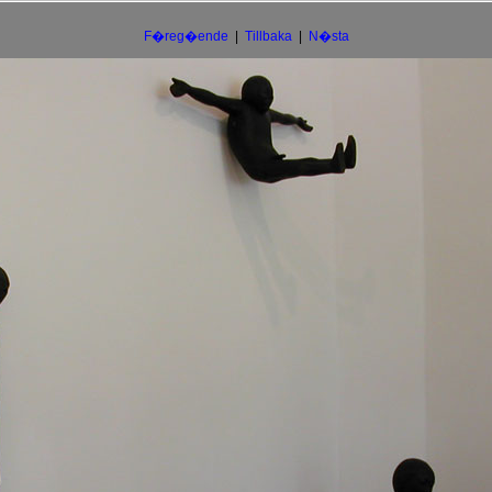
F�reg�ende
|
Tillbaka
|
N�sta