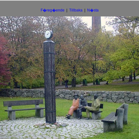
F�reg�ende
|
Tillbaka
|
N�sta